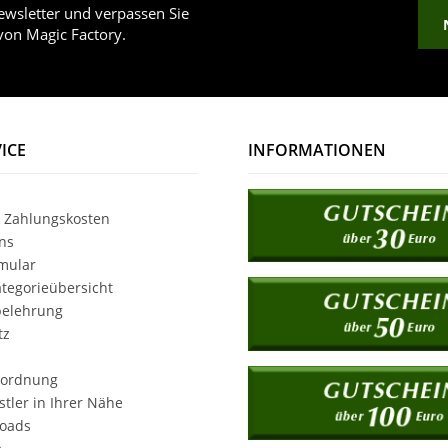
wsletter und verpassen Sie
von Magic Factory.
ICE
INFORMATIONEN
 Zahlungskosten
ns
mular
tegorieübersicht
belehrung
tz
rordnung
tler in Ihrer Nähe
loads