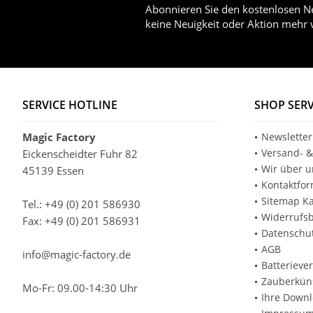
Abonnieren Sie den kostenlosen Ne
keine Neuigkeit oder Aktion mehr 
SERVICE HOTLINE
SHOP SERV
Magic Factory
Newsletter
Versand- &
Eickenscheidter Fuhr 82
Wir über u
45139 Essen
Kontaktfor
Sitemap Ka
Tel.: +49 (0) 201 586930
Widerrufs
Fax: +49 (0) 201 586931
Datenschu
AGB
info@magic-factory.de
Batterieve
Zauberküns
Mo-Fr: 09.00-14:30 Uhr
Ihre Down