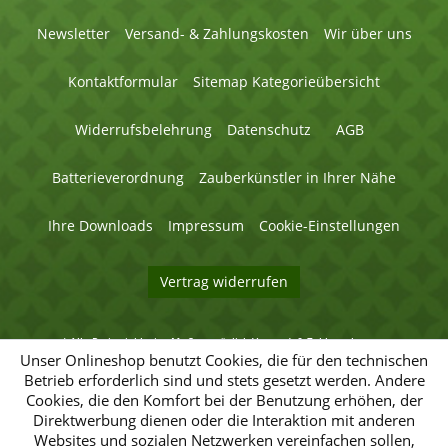
Newsletter
Versand- & Zahlungskosten
Wir über uns
Kontaktformular
Sitemap Kategorieübersicht
Widerrufsbelehrung
Datenschutz
AGB
Batterieverordnung
Zauberkünstler in Ihrer Nähe
Ihre Downloads
Impressum
Cookie-Einstellungen
Vertrag widerrufen
* Alle Preise inklusive MwSt. zuzüglich
Versand- & Zahlungskosten
.
© 2026 Magic Factory - Alle Rechte vorbehalten.
Unser Onlineshop benutzt Cookies, die für den technischen
Betrieb erforderlich sind und stets gesetzt werden. Andere
Umsetzung
Umsetzung
Cookies, die den Komfort bei der Benutzung erhöhen, der
des
des
Direktwerbung dienen oder die Interaktion mit anderen
Magic-
Magic-
Factory-
Websites und sozialen Netzwerken vereinfachen sollen,
Factory-