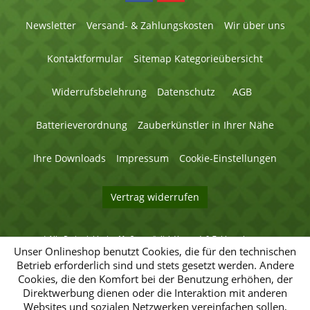
Newsletter
Versand- & Zahlungskosten
Wir über uns
Kontaktformular
Sitemap Kategorieübersicht
Widerrufsbelehrung
Datenschutz
AGB
Batterieverordnung
Zauberkünstler in Ihrer Nähe
Ihre Downloads
Impressum
Cookie-Einstellungen
Vertrag widerrufen
* Alle Preise inklusive MwSt. zuzüglich
Versand- & Zahlungskosten
.
© 2026 Magic Factory - Alle Rechte vorbehalten.
Unser Onlineshop benutzt Cookies, die für den technischen
Betrieb erforderlich sind und stets gesetzt werden. Andere
Umsetzung
Umsetzung
Cookies, die den Komfort bei der Benutzung erhöhen, der
des
des
Direktwerbung dienen oder die Interaktion mit anderen
Magic-
Magic-
Factory-
Websites und sozialen Netzwerken vereinfachen sollen,
Factory-