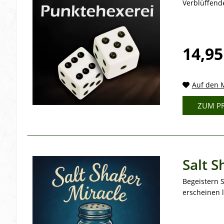
Verblüffende
14,95
Auf den M
ZUM P
Salt S
Begeistern 
erscheinen 