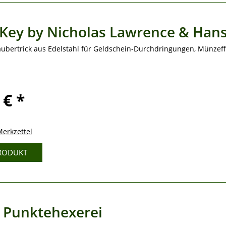
 Key by Nicholas Lawrence & Han
aubertrick aus Edelstahl für Geldschein-Durchdringungen, Münzeff
 € *
erkzettel
RODUKT
s Punktehexerei