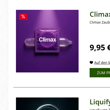
Clima
Climax Zaube
9,95 
Auf den M
ZUM P
Liquif
Liquify von 