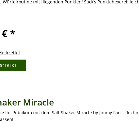
 Würfelroutine mit fliegenden Punkten! Sack’s Punktehexerei: leicht
 € *
erkzettel
RODUKT
haker Miracle
Sie Ihr Publikum mit dem Salt Shaker Miracle by Jimmy Fan – Rechn
lassen!