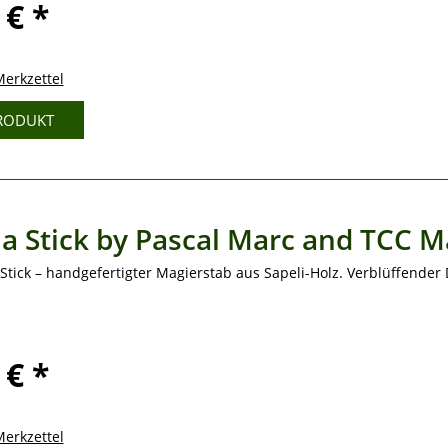
 € *
erkzettel
RODUKT
a Stick by Pascal Marc and TCC M
Stick – handgefertigter Magierstab aus Sapeli-Holz. Verblüffende
 € *
erkzettel