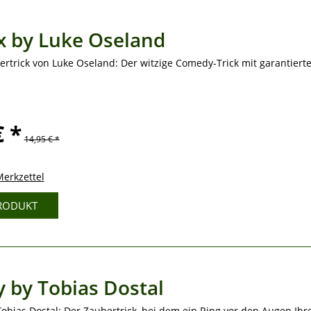
x by Luke Oseland
rtrick von Luke Oseland: Der witzige Comedy-Trick mit garantierte
€ *
14,95 € *
erkzettel
RODUKT
y by Tobias Dostal
Tobias Dostal: Der Zaubertrick, bei dem ein Ring vor den Augen Ihr