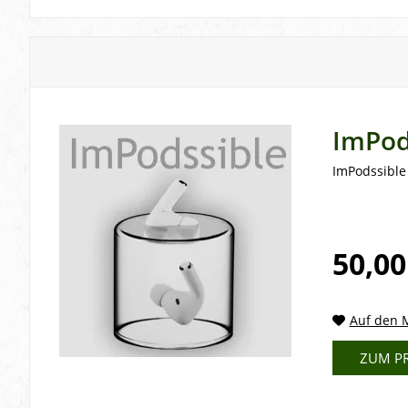
ImPod
ImPodssible 
50,00
Auf den M
ZUM P