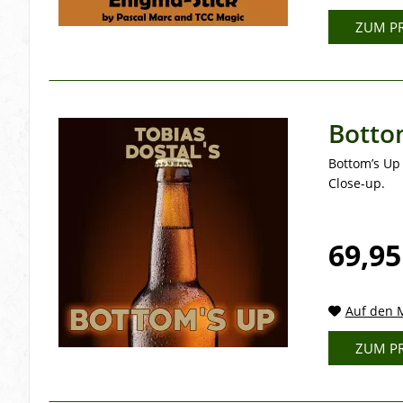
ZUM P
Bottom
Bottom’s Up 
Close-up.
69,95
Auf den M
ZUM P