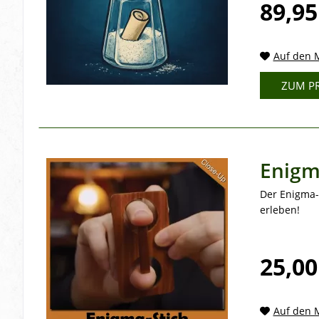
89,95
Auf den M
ZUM P
Enigm
Der Enigma-
erleben!
25,00
Auf den M