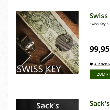
Swiss
Swiss Key Z
99,95
Auf den M
ZUM P
Sack'