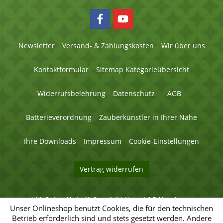
Newsletter
Versand- & Zahlungskosten
Wir über uns
Kontaktformular
Sitemap Kategorieübersicht
Widerrufsbelehrung
Datenschutz
AGB
Batterieverordnung
Zauberkünstler in Ihrer Nähe
Ihre Downloads
Impressum
Cookie-Einstellungen
Vertrag widerrufen
* Alle Preise inklusive MwSt. zuzüglich
Versand- & Zahlungskosten
.
© 2026 Magic Factory - Alle Rechte vorbehalten.
Unser Onlineshop benutzt Cookies, die für den technischen
Betrieb erforderlich sind und stets gesetzt werden. Andere
Umsetzung
Umsetzung