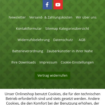
Newsletter
Versand- & Zahlungskosten
Wir über uns
Kontaktformular
Sitemap Kategorieübersicht
Widerrufsbelehrung
Datenschutz
AGB
Batterieverordnung
Zauberkünstler in Ihrer Nähe
Ihre Downloads
Impressum
Cookie-Einstellungen
Vertrag widerrufen
* Alle Preise inklusive MwSt. zuzüglich
Versand- & Zahlungskosten
.
© 2026 Magic Factory - Alle Rechte vorbehalten.
Unser Onlineshop benutzt Cookies, die für den technischen
Betrieb erforderlich sind und stets gesetzt werden. Andere
Umsetzung
Umsetzung
Cookies, die den Komfort bei der Benutzung erhöhen, der
des
des