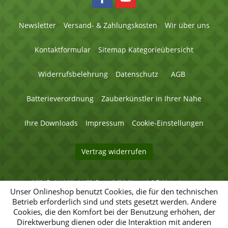
Newsletter
Versand- & Zahlungskosten
Wir über uns
Kontaktformular
Sitemap Kategorieübersicht
Widerrufsbelehrung
Datenschutz
AGB
Batterieverordnung
Zauberkünstler in Ihrer Nähe
Ihre Downloads
Impressum
Cookie-Einstellungen
Vertrag widerrufen
* Alle Preise inklusive MwSt. zuzüglich
Versand- & Zahlungskosten
.
© 2026 Magic Factory - Alle Rechte vorbehalten.
Unser Onlineshop benutzt Cookies, die für den technischen
Betrieb erforderlich sind und stets gesetzt werden. Andere
Umsetzung
Umsetzung
Cookies, die den Komfort bei der Benutzung erhöhen, der
des
des
Direktwerbung dienen oder die Interaktion mit anderen
Magic-
Magic-