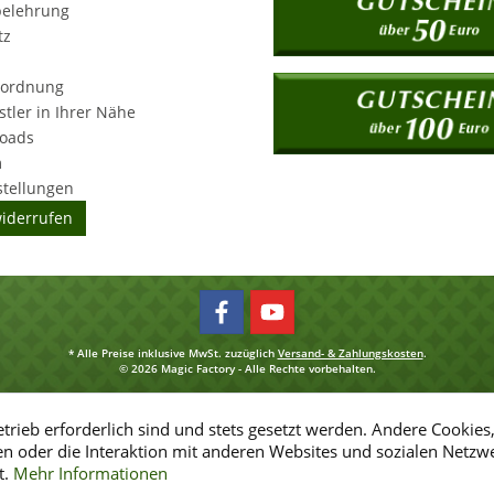
belehrung
tz
rordnung
tler in Ihrer Nähe
loads
m
stellungen
widerrufen
* Alle Preise inklusive MwSt. zuzüglich
Versand- & Zahlungskosten
.
© 2026 Magic Factory - Alle Rechte vorbehalten.
trieb erforderlich sind und stets gesetzt werden. Andere Cookies
n oder die Interaktion mit anderen Websites und sozialen Netzw
t.
Mehr Informationen