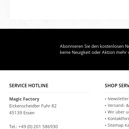
Abonnieren Sie den kostenlosen Ne
keine Neuigkeit oder Aktion mehr 
SERVICE HOTLINE
SHOP SERV
Magic Factory
Newsletter
Versand- &
Eickenscheidter Fuhr 82
Wir über u
45139 Essen
Kontaktfor
Sitemap Ka
Tel.: +49 (0) 201 586930