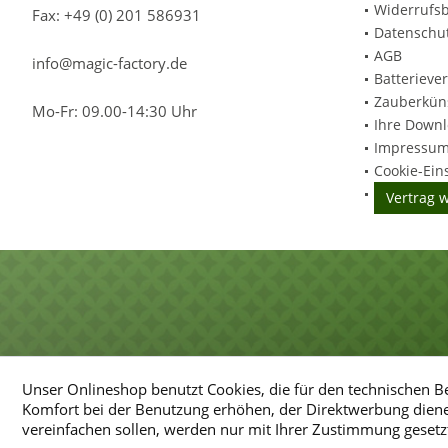
Widerrufs
Fax: +49 (0) 201 586931
Datenschu
AGB
info@magic-factory.de
Batterieve
Zauberküns
Mo-Fr: 09.00-14:30 Uhr
Ihre Down
Impressu
Cookie-Ein
Vertrag 
Umsetzung
Umsetzung
des
des
Unser Onlineshop benutzt Cookies, die für den technischen Be
Magic-
Magic-
Komfort bei der Benutzung erhöhen, der Direktwerbung diene
Factory-
Factory-
vereinfachen sollen, werden nur mit Ihrer Zustimmung gesetz
Essen
Essen