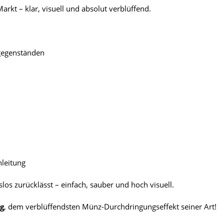
rkt – klar, visuell und absolut verblüffend.
sgegenständen
nleitung
slos zurücklässt – einfach, sauber und hoch visuell.
g
, dem verblüffendsten Münz-Durchdringungseffekt seiner Art!