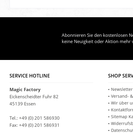
Abonnieren Sie den kostenlosen Ne
keine Neuigkeit oder Aktion mehr 
SERVICE HOTLINE
SHOP SERV
Magic Factory
Newsletter
Versand- &
Eickenscheidter Fuhr 82
Wir über u
45139 Essen
Kontaktfor
Sitemap Ka
Tel.: +49 (0) 201 586930
Widerrufs
Fax: +49 (0) 201 586931
Datenschu