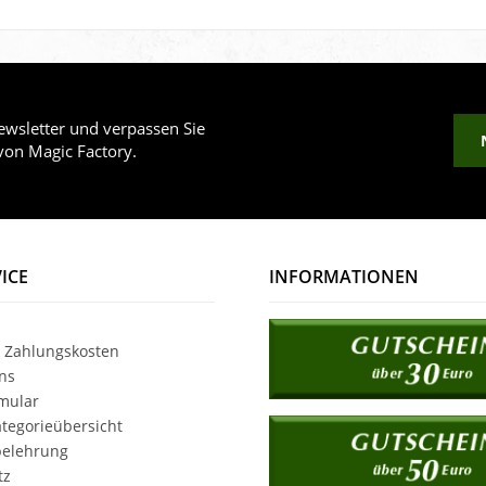
wsletter und verpassen Sie
von Magic Factory.
ICE
INFORMATIONEN
 Zahlungskosten
ns
mular
tegorieübersicht
belehrung
tz