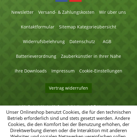
Newsletter
Versand- & Zahlungskosten
Wir über uns
Kontaktformular
Sitemap Kategorieübersicht
Widerrufsbelehrung
Datenschutz
AGB
Batterieverordnung
Zauberkünstler in Ihrer Nähe
Ihre Downloads
Impressum
Cookie-Einstellungen
Vertrag widerrufen
* Alle Preise inklusive MwSt. zuzüglich
Versand- & Zahlungskosten
.
© 2026 Magic Factory - Alle Rechte vorbehalten.
Unser Onlineshop benutzt Cookies, die für den technischen
Betrieb erforderlich sind und stets gesetzt werden. Andere
Umsetzung
Umsetzung
Cookies, die den Komfort bei der Benutzung erhöhen, der
des
des
Direktwerbung dienen oder die Interaktion mit anderen
Magic-
Magic-
Factory-
Websites und sozialen Netzwerken vereinfachen sollen,