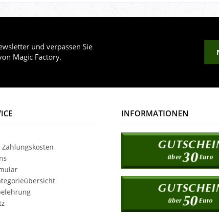
wsletter und verpassen Sie
von Magic Factory.
ICE
INFORMATIONEN
 Zahlungskosten
ns
mular
tegorieübersicht
belehrung
tz