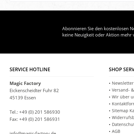
Abonnieren Sie den kostenlosen Ne
keine Neuigkeit oder Aktion mehr 
SERVICE HOTLINE
SHOP SERV
Magic Factory
Newsletter
Versand- &
Eickenscheidter Fuhr 82
Wir über u
45139 Essen
Kontaktfor
Sitemap Ka
Tel.: +49 (0) 201 586930
Widerrufs
Fax: +49 (0) 201 586931
Datenschu
AGB
info@magic-factory.de